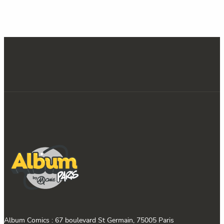
Album Comics : 67 boulevard St Germain, 75005 Paris