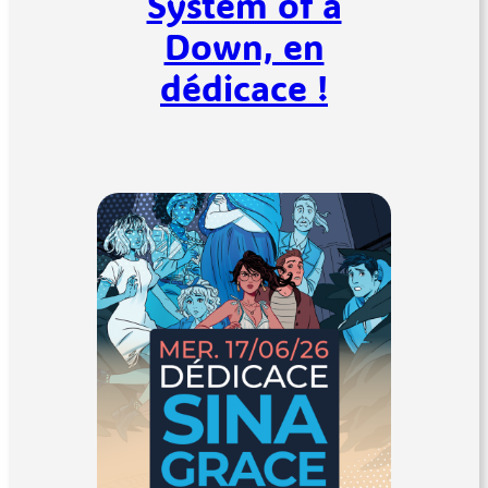
System of a
Down, en
dédicace !