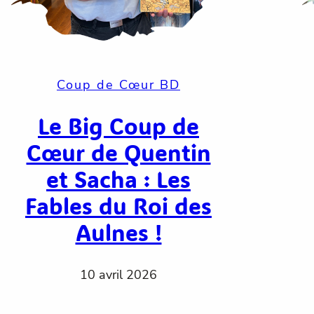
Coup de Cœur BD
Le Big Coup de
Cœur de Quentin
et Sacha : Les
Fables du Roi des
Aulnes !
10 avril 2026