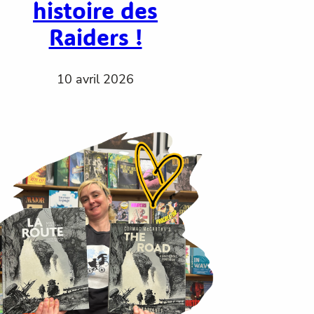
histoire des
Raiders !
10 avril 2026