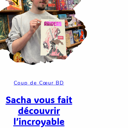
Coup de Cœur BD
Sacha vous fait
découvrir
l’incroyable