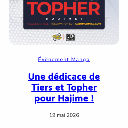
Évènement Manga
Une dédicace de
Tiers et Topher
pour Hajime !
19 mai 2026