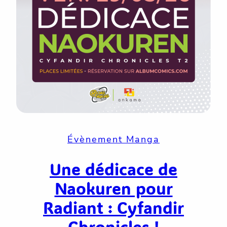
Évènement Manga
Une dédicace de
Naokuren pour
Radiant : Cyfandir
Chronicles !