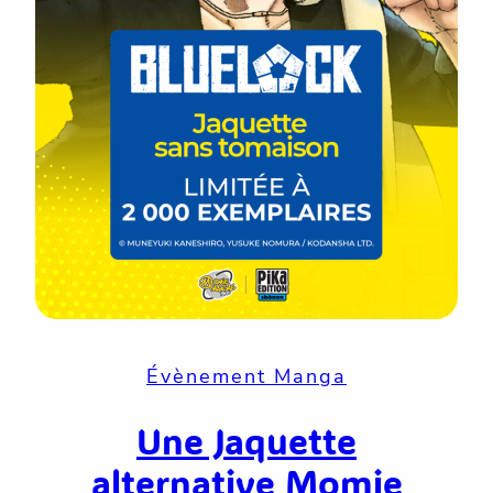
Évènement Manga
Une Jaquette
alternative Momie