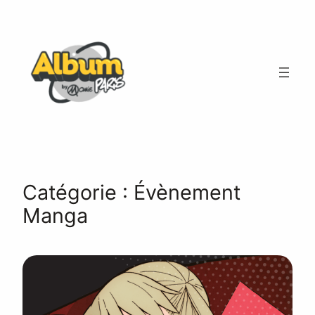
Aller
au
contenu
Catégorie :
Évènement
Manga