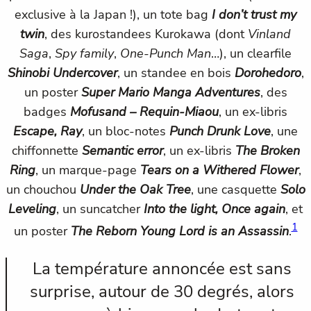
exclusive à la Japan !), un tote bag
I don’t trust my
twin
, des kurostandees Kurokawa (dont
Vinland
Saga
,
Spy family
,
One-Punch Man
…), un clearfile
Shinobi Undercover
, un standee en bois
Dorohedoro
,
un poster
Super Mario Manga Adventures
, des
badges
Mofusand – Requin-Miaou
, un ex-libris
Escape, Ray
, un bloc-notes
Punch Drunk Love
, une
chiffonnette
Semantic error
, un ex-libris
The Broken
Ring
, un marque-page
Tears on a Withered Flower
,
un chouchou
Under the Oak Tree
, une casquette
Solo
Leveling
, un suncatcher
Into the light, Once again
, et
1
un poster
The Reborn Young Lord is an Assassin
.
La température annoncée est sans
surprise, autour de 30 degrés, alors