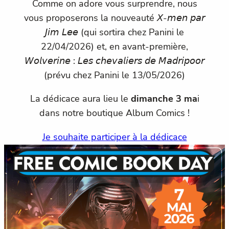
Comme on adore vous surprendre, nous
vous proposerons la nouveauté 𝘟-𝘮𝘦𝘯 𝘱𝘢𝘳
𝘑𝘪𝘮 𝘓𝘦𝘦 (qui sortira chez Panini le
22/04/2026) et, en avant-première,
𝘞𝘰𝘭𝘷𝘦𝘳𝘪𝘯𝘦 : 𝘓𝘦𝘴 𝘤𝘩𝘦𝘷𝘢𝘭𝘪𝘦𝘳𝘴 𝘥𝘦 𝘔𝘢𝘥𝘳𝘪𝘱𝘰𝘰𝘳
(prévu chez Panini le 13/05/2026)
La dédicace aura lieu le
dimanche 3 ma
i
dans notre boutique Album Comics !
Je souhaite participer à la dédicace