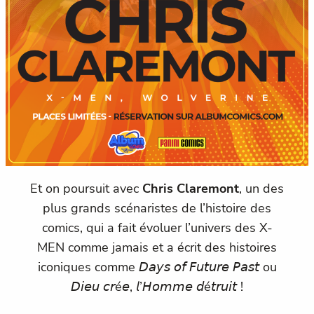
Et on poursuit avec
Chris Claremont
, un des
plus grands scénaristes de l’histoire des
comics, qui a fait évoluer l’univers des X-
MEN comme jamais et a écrit des histoires
iconiques comme 𝘋𝘢𝘺𝘴 𝘰𝘧 𝘍𝘶𝘵𝘶𝘳𝘦 𝘗𝘢𝘴𝘵 ou
𝘋𝘪𝘦𝘶 𝘤𝘳é𝘦, 𝘭’𝘏𝘰𝘮𝘮𝘦 𝘥é𝘵𝘳𝘶𝘪𝘵 !