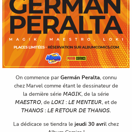
On commence par
Germán Peralta
, connu
chez Marvel comme étant le dessinateur de
la dernière série 𝘔𝘈𝘎𝘐𝘒, de la série
𝘔𝘈𝘌𝘚𝘛𝘙𝘖, de 𝘓𝘖𝘒𝘐 : 𝘓𝘌 𝘔𝘌𝘕𝘛𝘌𝘜𝘙, et de
𝘛𝘏𝘈𝘕𝘖𝘚 : 𝘓𝘌 𝘙𝘌𝘛𝘖𝘜𝘙 𝘋𝘌 𝘛𝘏𝘈𝘕𝘖𝘚.
La dédicace se tiendra le
jeudi 30 avri
l chez