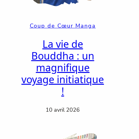
Coup de Cœur Manga
La vie de
Bouddha : un
magnifique
voyage initiatique
!
10 avril 2026