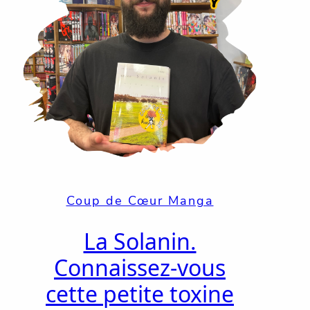
Coup de Cœur Manga
La Solanin.
Connaissez-vous
cette petite toxine