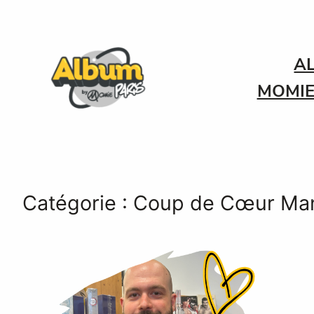
Aller
au
contenu
A
MOMIE
Catégorie :
Coup de Cœur Ma