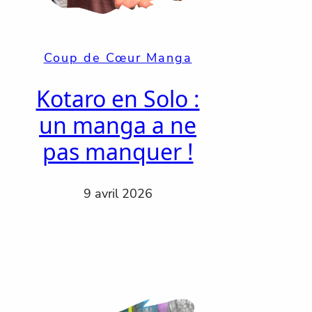
Coup de Cœur Manga
Kotaro en Solo :
un manga a ne
pas manquer !
9 avril 2026