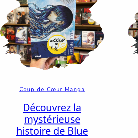
Coup de Cœur Manga
Découvrez la
mystérieuse
histoire de Blue