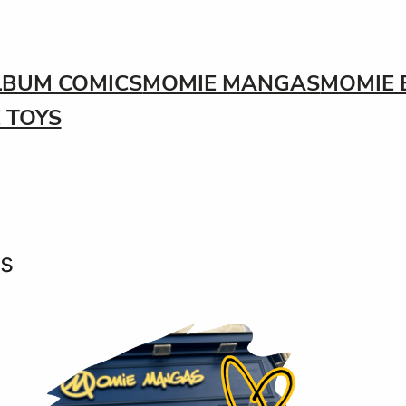
LBUM COMICS
MOMIE MANGAS
MOMIE 
 TOYS
s