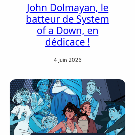
John Dolmayan, le
batteur de System
of a Down, en
dédicace !
4 juin 2026