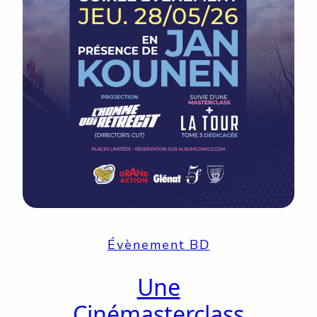
Évènement BD
Une
Cinémasterclass