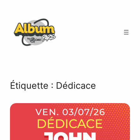
Aller
au
contenu
Étiquette :
Dédicace