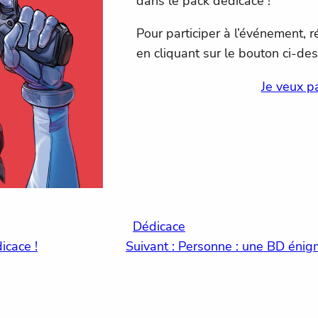
dans le pack dédicace !
Pour participer à l’événement, 
en cliquant sur le bouton ci-de
Je veux pa
Dédicace
icace !
Suivant :
Personne : une BD énigm