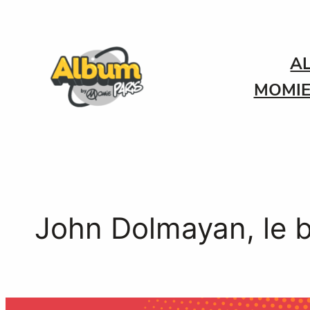
Aller
au
contenu
A
MOMIE
John Dolmayan, le b