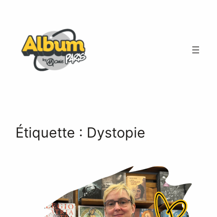
Aller
au
contenu
Étiquette :
Dystopie