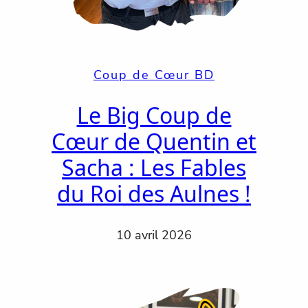
Coup de Cœur BD
Le Big Coup de
Cœur de Quentin et
Sacha : Les Fables
du Roi des Aulnes !
10 avril 2026