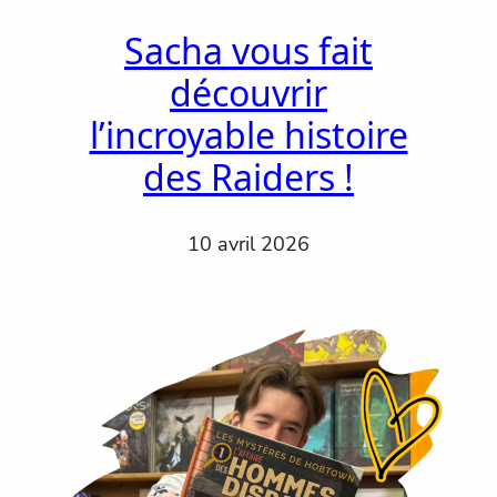
Sacha vous fait
découvrir
l’incroyable histoire
des Raiders !
10 avril 2026