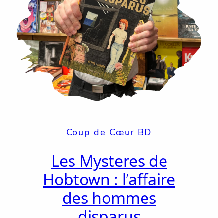
Coup de Cœur BD
Les Mysteres de
Hobtown : l’affaire
des hommes
disparus