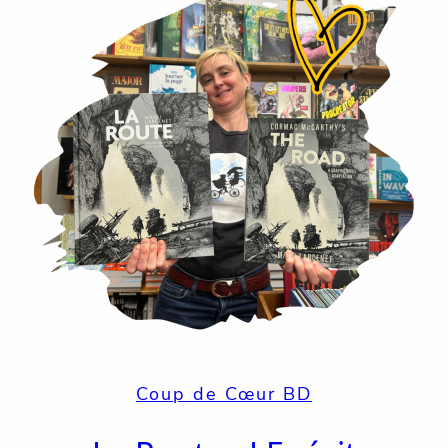
Coup de Cœur BD