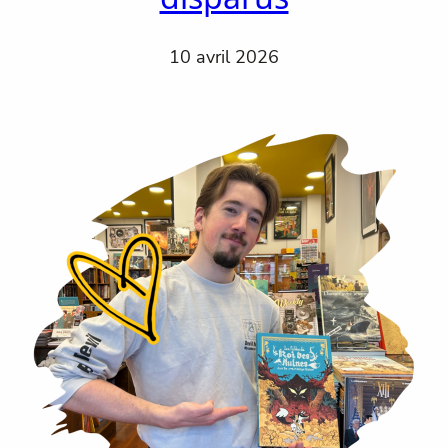
10 avril 2026