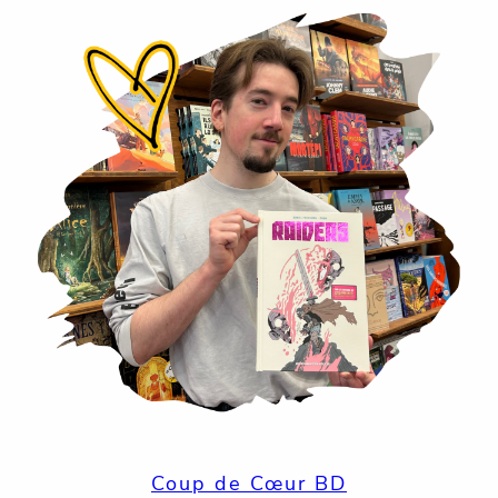
Coup de Cœur BD