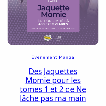
Évènement Manga
Des Jaquettes
Momie pour les
tomes 1 et 2 de Ne
lâche pas ma main